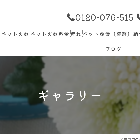
0120-076-515
のペット火葬
ペット火葬料金
流れ
ペット葬儀（読経）納
ブログ
ギャラリー
名古屋市の