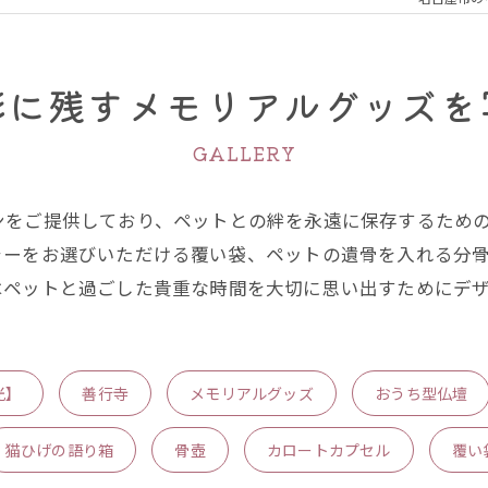
形に残すメモリアルグッズを
GALLERY
ンをご提供しており、ペットとの絆を永遠に保存するため
ラーをお選びいただける覆い袋、ペットの遺骨を入れる分
はペットと過ごした貴重な時間を大切に思い出すためにデ
光】
善行寺
メモリアルグッズ
おうち型仏壇
猫ひげの語り箱
骨壺
カロートカプセル
覆い