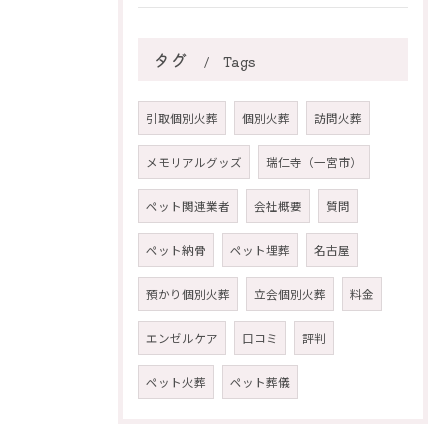
タグ
Tags
引取個別火葬
個別火葬
訪問火葬
メモリアルグッズ
瑞仁寺（一宮市）
ペット関連業者
会社概要
質問
ペット納骨
ペット埋葬
名古屋
預かり個別火葬
立会個別火葬
料金
エンゼルケア
口コミ
評判
ペット火葬
ペット葬儀