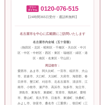
0120-076-515
フリー
ダイヤル
【24時間365日受付・通話料無料】
名古屋市を中心に広範囲にご訪問いたします
名古屋市内全域（五十音順）
（熱田区・北区・昭和区・千種区・天白区・中川
区・中区・中村区・西区・東区・瑞穂区・緑区・港
区・南区・名東区・守山区）
周辺都市：
愛西市、あま市、阿久比町、一宮市、稲沢市、犬山
市、岩倉市、大口町、大治町、大府市、海部郡、春
日井市、蟹江町、刈谷市、北名古屋市、清須市、江
南市、小牧市、瀬戸市、高浜市、知多市、知立市、
津島市、東海市、東郷町、常滑市、飛島村、豊明
市、豊山町、長久手市、日進市、東浦町、扶桑町、
みよし市、弥富市、桑名市（三重県）、朝日町（三