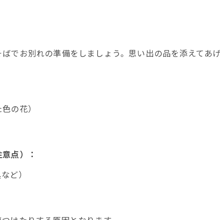
そばでお別れの準備をしましょう。思い出の品を添えてあ
た色の花）
注意点）：
具など）
傷つけたりする原因となります。