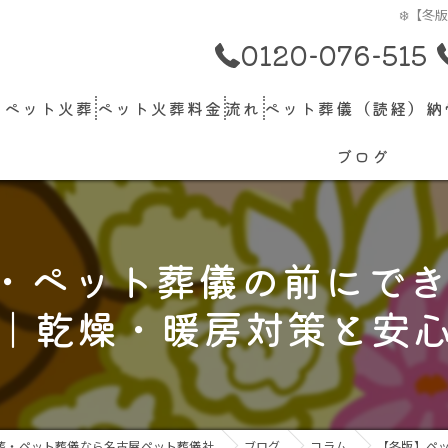
❄️【
0120-076-515
のペット火葬
ペット火葬料金
流れ
ペット葬儀（読経）納
ブログ
葬・ペット葬儀の前にで
｜乾燥・暖房対策と安
葬・ペット葬儀なら名古屋ペット葬儀社
ブログ
コラム
【冬版】ペ