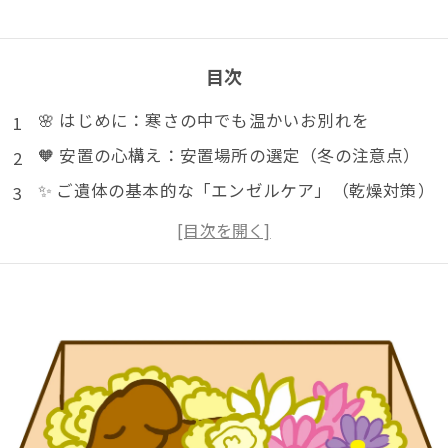
目次
🌸 はじめに：寒さの中でも温かいお別れを
🧡 安置の心構え：安置場所の選定（冬の注意点）
✨ ご遺体の基本的な「エンゼルケア」（乾燥対策）
🧊 冬における「冷却」の適切な方法
💐 お別れの準備：旅立ちの贈り物
📞 ペット訪問火葬業者への連絡と相談
🌈 おわりに：最期の愛情を込めて